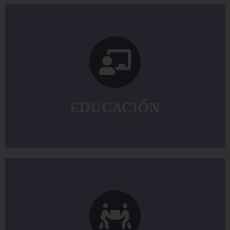
VER MÁS
psicológico & pedagójico *Conectividad
*Convenio Centro Cultural C-N *Soporte
EDUCACIÓN
VER MÁS