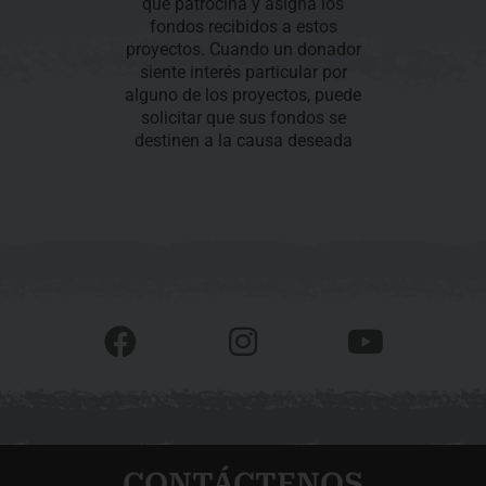
que patrocina y asigna los
fondos recibidos a estos
proyectos. Cuando un donador
siente interés particular por
alguno de los proyectos, puede
solicitar que sus fondos se
destinen a la causa deseada
F
I
Y
a
n
o
c
s
u
e
t
t
b
a
u
CONTÁCTENOS