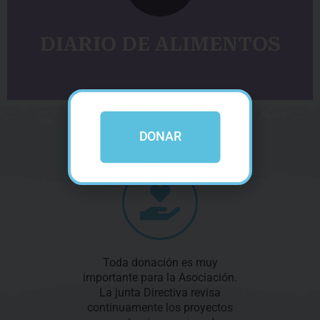
*Campañas de donación
DIARIO DE ALIMENTOS
DONAR
Toda donación es muy
importante para la Asociación.
La junta Directiva revisa
continuamente los proyectos